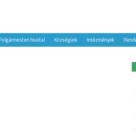
Polgármesteri hivatal
Községünk
Intézmények
Rend