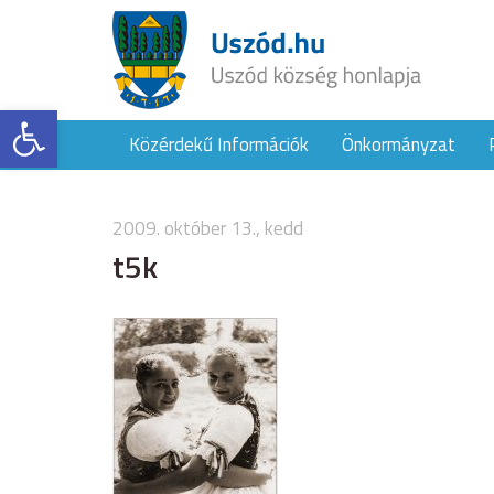
Eszköztár megnyitása
Közérdekű Információk
Önkormányzat
2009. október 13., kedd
t5k