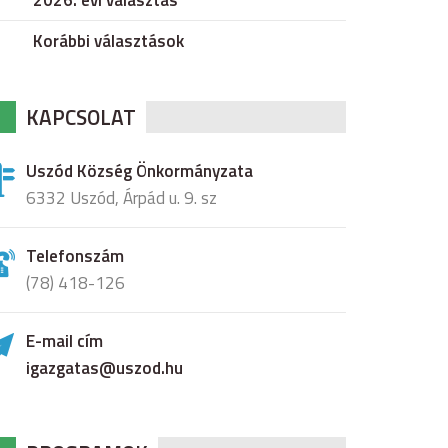
2026. évi választás
Korábbi választások
KAPCSOLAT
Uszód Község Önkormányzata
6332 Uszód, Árpád u. 9. sz
Telefonszám
(78) 418-126
E-mail cím
igazgatas@uszod.hu