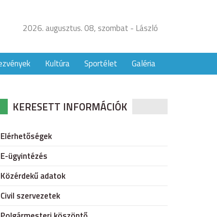
2026. augusztus. 08, szombat - László
ezvények
Kultúra
Sportélet
Galéria
KERESETT INFORMÁCIÓK
Elérhetőségek
E-ügyintézés
Közérdekű adatok
Civil szervezetek
Polgármesteri köszöntő