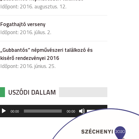
Időpont: 2016. augusztus. 12.
Fogathajtó verseny
Időpont: 2016. július. 2.
„Gubbantós” népművészeri találkozó és
kisérő rendezvényei 2016
Időpont: 2016. június. 25.
USZÓDI DALLAM
udió
A
00:00
00:00
hangerő
játszó
növeléséhez,
illetőleg
csökkentéséhez
a