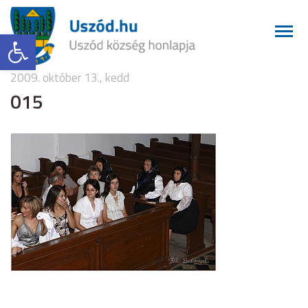
Eszköztár megnyitása
2009. október 13., kedd
015