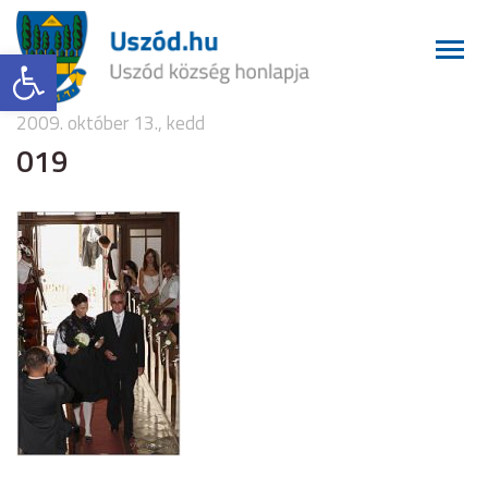
Eszköztár megnyitása
2009. október 13., kedd
019