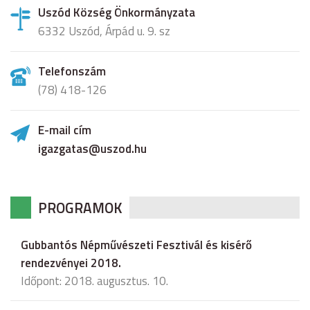
Uszód Község Önkormányzata
6332 Uszód, Árpád u. 9. sz
Telefonszám
(78) 418-126
E-mail cím
igazgatas@uszod.hu
PROGRAMOK
Gubbantós Népművészeti Fesztivál és kisérő
rendezvényei 2018.
Időpont: 2018. augusztus. 10.