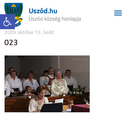
Eszköztár megnyitása
2009. október 13., kedd
023