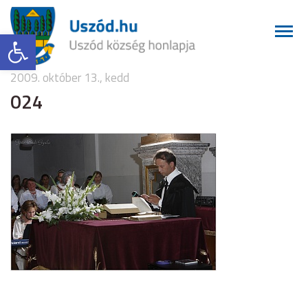
Eszköztár megnyitása
2009. október 13., kedd
024