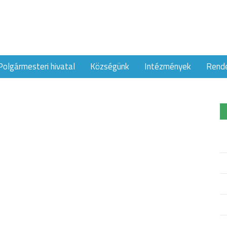
Polgármesteri hivatal
Községünk
Intézmények
Rend