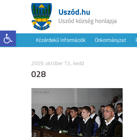
Eszköztár megnyitása
Közérdekű Információk
Önkormányzat
2009. október 13., kedd
028