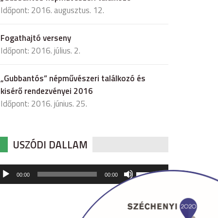
Időpont: 2016. augusztus. 12.
Fogathajtó verseny
Időpont: 2016. július. 2.
„Gubbantós” népművészeri találkozó és
kisérő rendezvényei 2016
Időpont: 2016. június. 25.
USZÓDI DALLAM
udió
A
00:00
00:00
hangerő
játszó
növeléséhez,
illetőleg
csökkentéséhez
a