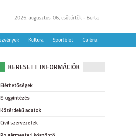
2026. augusztus. 06, csütörtök - Berta
ezvények
Kultúra
Sportélet
Galéria
KERESETT INFORMÁCIÓK
Elérhetőségek
E-ügyintézés
Közérdekű adatok
Civil szervezetek
Polgármesteri köszöntő