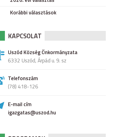
2026. évi választás
Korábbi választások
KAPCSOLAT
Uszód Község Önkormányzata
6332 Uszód, Árpád u. 9. sz
Telefonszám
(78) 418-126
E-mail cím
igazgatas@uszod.hu