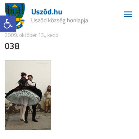
Eszköztár megnyitása
2009. október 13., kedd
038