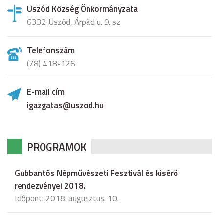
Uszód Község Önkormányzata
6332 Uszód, Árpád u. 9. sz
Telefonszám
(78) 418-126
E-mail cím
igazgatas@uszod.hu
PROGRAMOK
Gubbantós Népművészeti Fesztivál és kisérő
rendezvényei 2018.
Időpont: 2018. augusztus. 10.