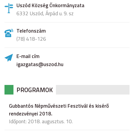
Uszód Község Önkormányzata
6332 Uszód, Árpád u. 9. sz
Telefonszám
(78) 418-126
E-mail cím
igazgatas@uszod.hu
PROGRAMOK
Gubbantós Népművészeti Fesztivál és kisérő
rendezvényei 2018.
Időpont: 2018. augusztus. 10.