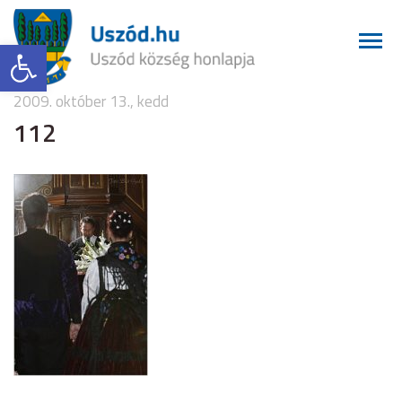
Eszköztár megnyitása
2009. október 13., kedd
112