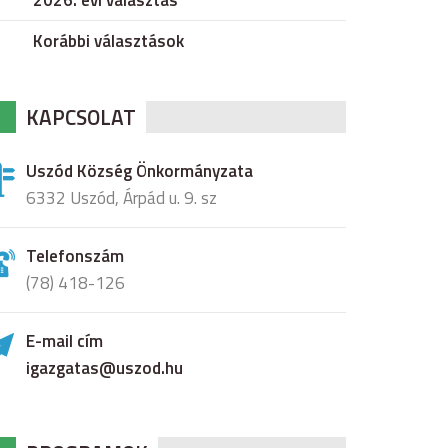
2026. évi választás
Korábbi választások
KAPCSOLAT
Uszód Község Önkormányzata
6332 Uszód, Árpád u. 9. sz
Telefonszám
(78) 418-126
E-mail cím
igazgatas@uszod.hu