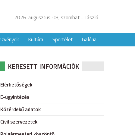
2026. augusztus. 08, szombat - László
ezvények
Kultúra
Sportélet
Galéria
KERESETT INFORMÁCIÓK
Elérhetőségek
E-ügyintézés
Közérdekű adatok
Civil szervezetek
Polgármesteri köszöntő