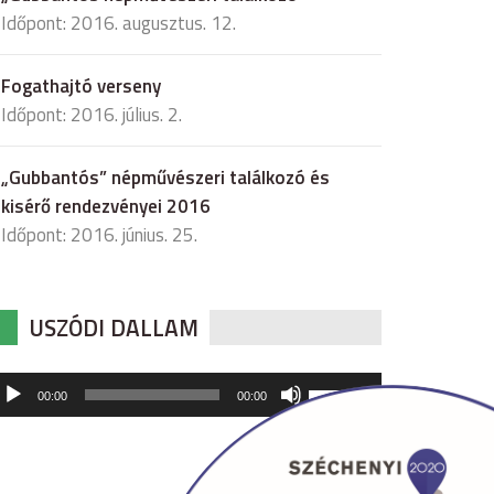
Időpont: 2016. augusztus. 12.
Fogathajtó verseny
Időpont: 2016. július. 2.
„Gubbantós” népművészeri találkozó és
kisérő rendezvényei 2016
Időpont: 2016. június. 25.
USZÓDI DALLAM
udió
A
00:00
00:00
hangerő
játszó
növeléséhez,
illetőleg
csökkentéséhez
a