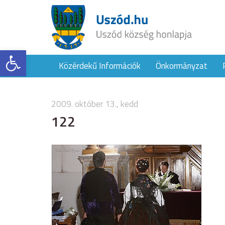
Eszköztár megnyitása
Közérdekű Információk
Önkormányzat
2009. október 13., kedd
122