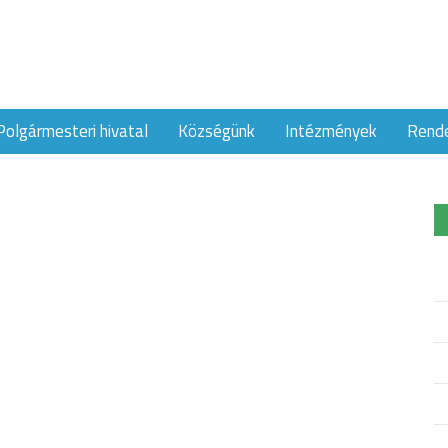
Polgármesteri hivatal
Községünk
Intézmények
Rend