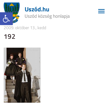
Eszköztár megnyitása
2009. október 13., kedd
192