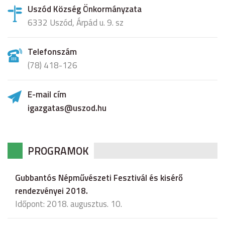
Uszód Község Önkormányzata
6332 Uszód, Árpád u. 9. sz
Telefonszám
(78) 418-126
E-mail cím
igazgatas@uszod.hu
PROGRAMOK
Gubbantós Népművészeti Fesztivál és kisérő
rendezvényei 2018.
Időpont: 2018. augusztus. 10.