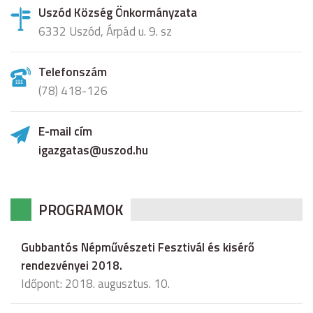
Uszód Község Önkormányzata
6332 Uszód, Árpád u. 9. sz
Telefonszám
(78) 418-126
E-mail cím
igazgatas@uszod.hu
PROGRAMOK
Gubbantós Népművészeti Fesztivál és kisérő
rendezvényei 2018.
Időpont: 2018. augusztus. 10.