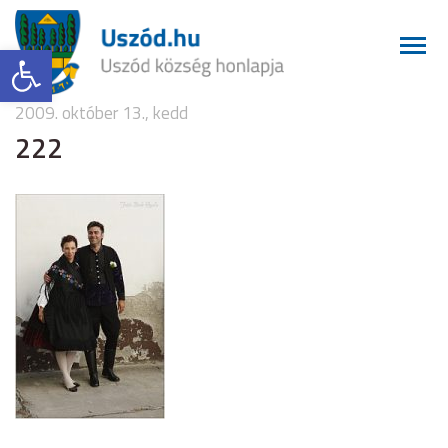
Eszköztár megnyitása
2009. október 13., kedd
222