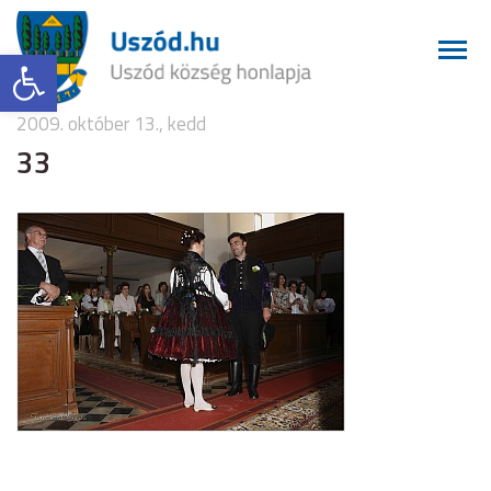
Eszköztár megnyitása
2009. október 13., kedd
33