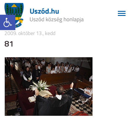
Eszköztár megnyitása
2009. október 13., kedd
81