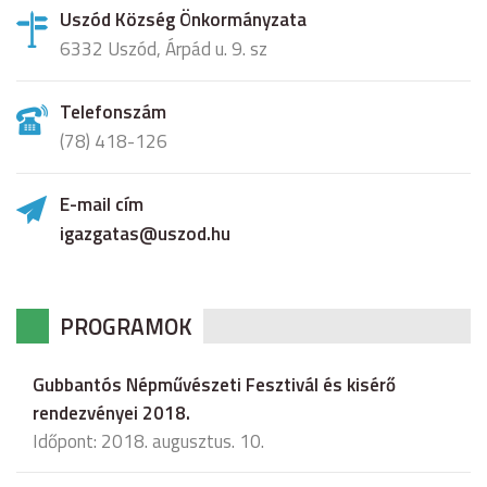
Uszód Község Önkormányzata
6332 Uszód, Árpád u. 9. sz
Telefonszám
(78) 418-126
E-mail cím
igazgatas@uszod.hu
PROGRAMOK
Gubbantós Népművészeti Fesztivál és kisérő
rendezvényei 2018.
Időpont: 2018. augusztus. 10.