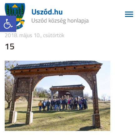
Eszköztár megnyitása
2018. május 10., csütörtök
15