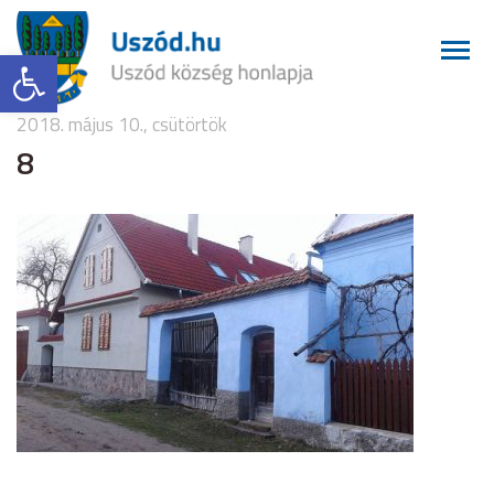
Eszköztár megnyitása
2018. május 10., csütörtök
8