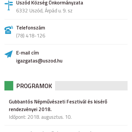
Uszód Község Önkormányzata
6332 Uszód, Árpád u. 9. sz
Telefonszám
(78) 418-126
E-mail cím
igazgatas@uszod.hu
PROGRAMOK
Gubbantós Népművészeti Fesztivál és kisérő
rendezvényei 2018.
Időpont: 2018. augusztus. 10.