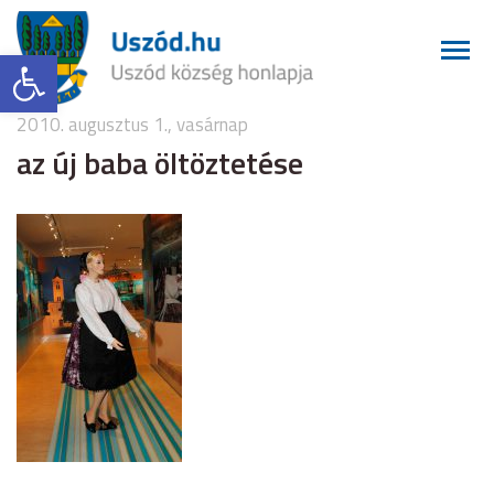
Eszköztár megnyitása
2010. augusztus 1., vasárnap
az új baba öltöztetése