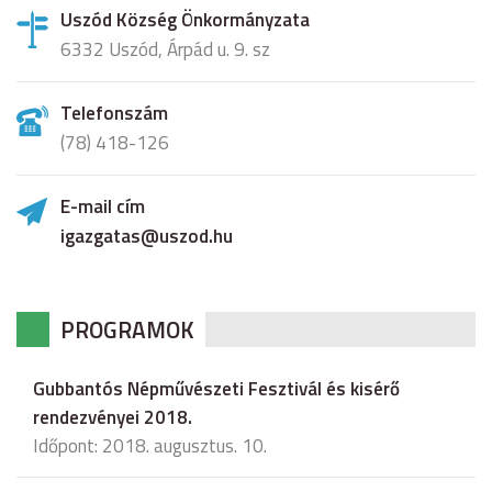
Uszód Község Önkormányzata
6332 Uszód, Árpád u. 9. sz
Telefonszám
(78) 418-126
E-mail cím
igazgatas@uszod.hu
PROGRAMOK
Gubbantós Népművészeti Fesztivál és kisérő
rendezvényei 2018.
Időpont: 2018. augusztus. 10.