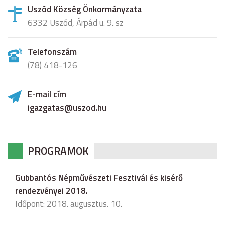
Uszód Község Önkormányzata
6332 Uszód, Árpád u. 9. sz
Telefonszám
(78) 418-126
E-mail cím
igazgatas@uszod.hu
PROGRAMOK
Gubbantós Népművészeti Fesztivál és kisérő
rendezvényei 2018.
Időpont: 2018. augusztus. 10.