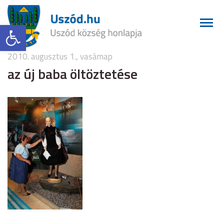
Eszköztár megnyitása
2010. augusztus 1., vasárnap
az új baba öltöztetése