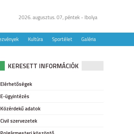
2026. augusztus. 07, péntek - Ibolya
ezvények
Kultúra
Sportélet
Galéria
KERESETT INFORMÁCIÓK
Elérhetőségek
E-ügyintézés
Közérdekű adatok
Civil szervezetek
Polgármesteri köszöntő