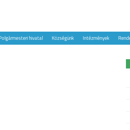
Polgármesteri hivatal
Községünk
Intézmények
Rend