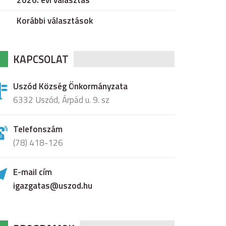
2026. évi választás
Korábbi választások
KAPCSOLAT
Uszód Község Önkormányzata
6332 Uszód, Árpád u. 9. sz
Telefonszám
(78) 418-126
E-mail cím
igazgatas@uszod.hu