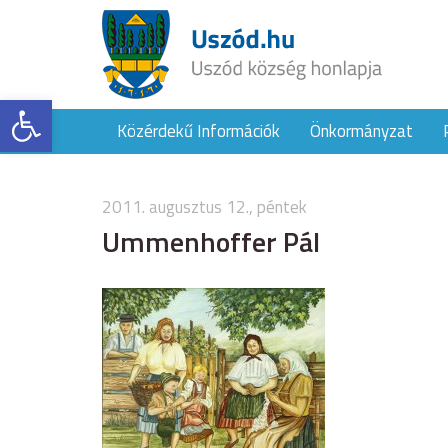
Eszköztár megnyitása
Közérdekű Információk
Önkormányzat
2011. augusztus 12., péntek
Ummenhoffer Pál