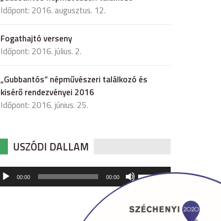
Időpont: 2016. augusztus. 12.
Fogathajtó verseny
Időpont: 2016. július. 2.
„Gubbantós” népművészeri találkozó és
kisérő rendezvényei 2016
Időpont: 2016. június. 25.
USZÓDI DALLAM
udió
A
00:00
00:00
hangerő
játszó
növeléséhez,
illetőleg
csökkentéséhez
a