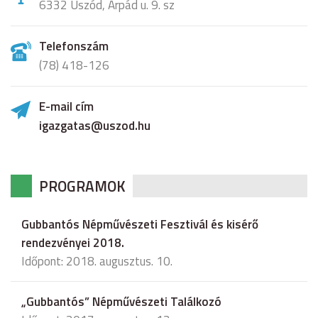
6332 Uszód, Árpád u. 9. sz
Telefonszám
(78) 418-126
E-mail cím
igazgatas@uszod.hu
PROGRAMOK
Gubbantós Népművészeti Fesztivál és kisérő
rendezvényei 2018.
Időpont: 2018. augusztus. 10.
„Gubbantós” Népművészeti Találkozó