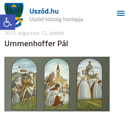
Eszköztár megnyitása
2011. augusztus 12., péntek
Ummenhoffer Pál