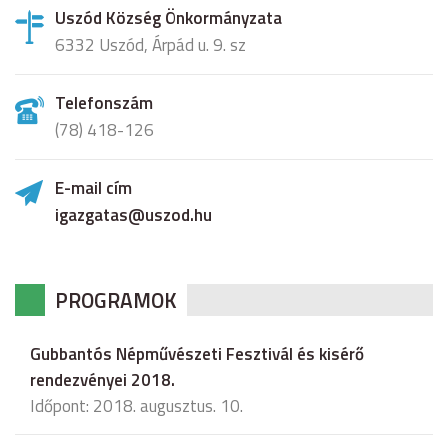
Uszód Község Önkormányzata
6332 Uszód, Árpád u. 9. sz
Telefonszám
(78) 418-126
E-mail cím
igazgatas@uszod.hu
PROGRAMOK
Gubbantós Népművészeti Fesztivál és kisérő
rendezvényei 2018.
Időpont: 2018. augusztus. 10.