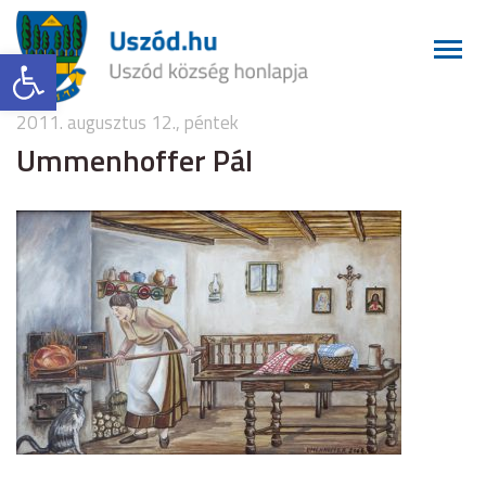
Eszköztár megnyitása
2011. augusztus 12., péntek
Ummenhoffer Pál