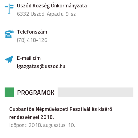
Uszód Község Önkormányzata
6332 Uszód, Árpád u. 9. sz
Telefonszám
(78) 418-126
E-mail cím
igazgatas@uszod.hu
PROGRAMOK
Gubbantós Népművészeti Fesztivál és kisérő
rendezvényei 2018.
Időpont: 2018. augusztus. 10.