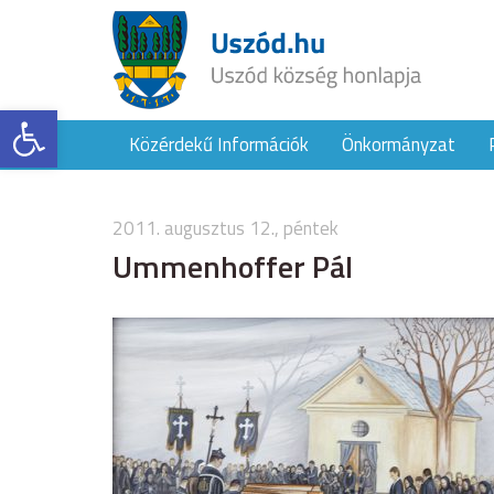
Eszköztár megnyitása
Közérdekű Információk
Önkormányzat
2011. augusztus 12., péntek
Ummenhoffer Pál