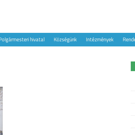
Polgármesteri hivatal
Községünk
Intézmények
Rend