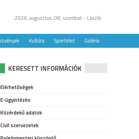
2026. augusztus. 08, szombat - László
ezvények
Kultúra
Sportélet
Galéria
KERESETT INFORMÁCIÓK
Elérhetőségek
E-ügyintézés
Közérdekű adatok
Civil szervezetek
Polgármesteri köszöntő