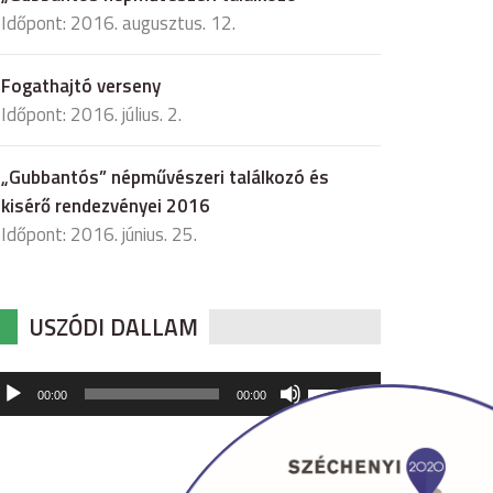
Időpont: 2016. augusztus. 12.
Fogathajtó verseny
Időpont: 2016. július. 2.
„Gubbantós” népművészeri találkozó és
kisérő rendezvényei 2016
Időpont: 2016. június. 25.
USZÓDI DALLAM
udió
A
00:00
00:00
hangerő
játszó
növeléséhez,
illetőleg
csökkentéséhez
a