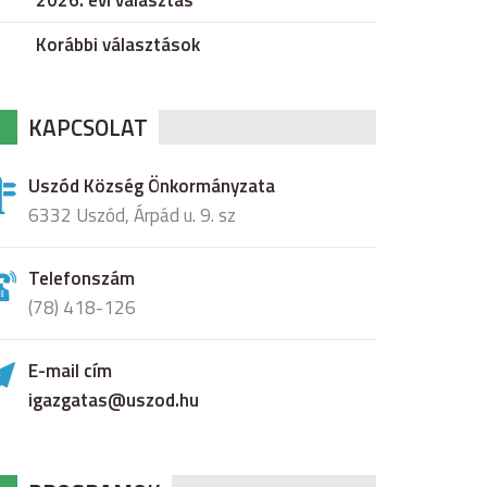
2026. évi választás
Korábbi választások
KAPCSOLAT
Uszód Község Önkormányzata
6332 Uszód, Árpád u. 9. sz
Telefonszám
(78) 418-126
E-mail cím
igazgatas@uszod.hu