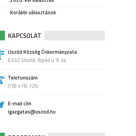
2026. évi választás
Korábbi választások
KAPCSOLAT
Uszód Község Önkormányzata
6332 Uszód, Árpád u. 9. sz
Telefonszám
(78) 418-126
E-mail cím
igazgatas@uszod.hu