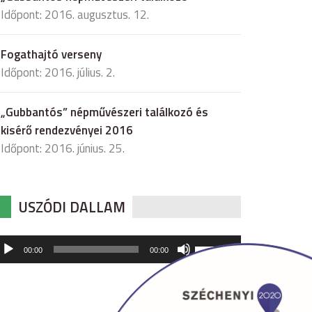
Időpont: 2016. augusztus. 12.
Fogathajtó verseny
Időpont: 2016. július. 2.
„Gubbantós” népművészeri találkozó és
kisérő rendezvényei 2016
Időpont: 2016. június. 25.
USZÓDI DALLAM
udió
A
00:00
00:00
hangerő
játszó
növeléséhez,
illetőleg
csökkentéséhez
a