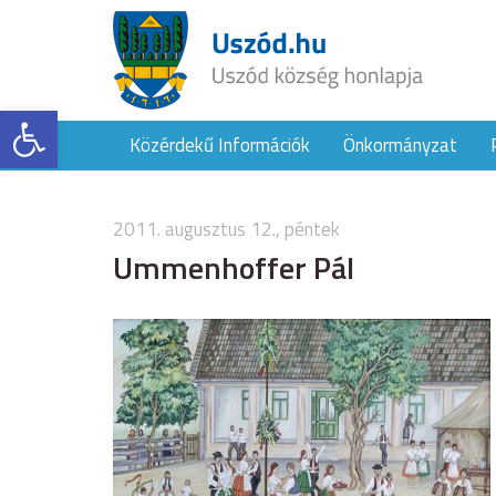
Eszköztár megnyitása
Közérdekű Információk
Önkormányzat
2011. augusztus 12., péntek
Ummenhoffer Pál