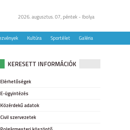
2026. augusztus. 07, péntek - Ibolya
ezvények
Kultúra
Sportélet
Galéria
KERESETT INFORMÁCIÓK
Elérhetőségek
E-ügyintézés
Közérdekű adatok
Civil szervezetek
Polgármesteri köszöntő