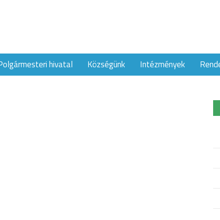
Polgármesteri hivatal
Községünk
Intézmények
Rend