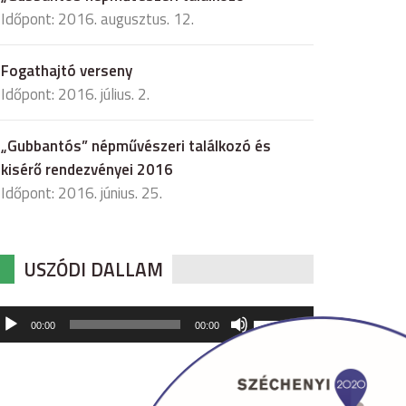
Időpont: 2016. augusztus. 12.
Fogathajtó verseny
Időpont: 2016. július. 2.
„Gubbantós” népművészeri találkozó és
kisérő rendezvényei 2016
Időpont: 2016. június. 25.
USZÓDI DALLAM
udió
A
00:00
00:00
hangerő
játszó
növeléséhez,
illetőleg
csökkentéséhez
a