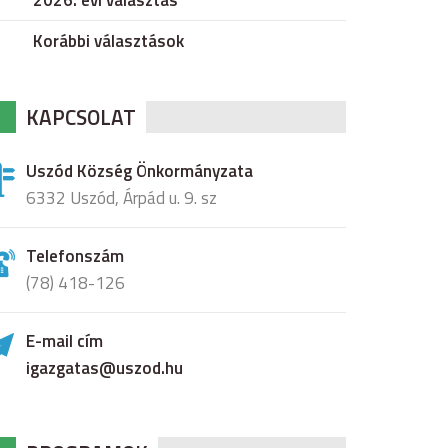
2026. évi választás
Korábbi választások
KAPCSOLAT
Uszód Község Önkormányzata
6332 Uszód, Árpád u. 9. sz
Telefonszám
(78) 418-126
E-mail cím
igazgatas@uszod.hu