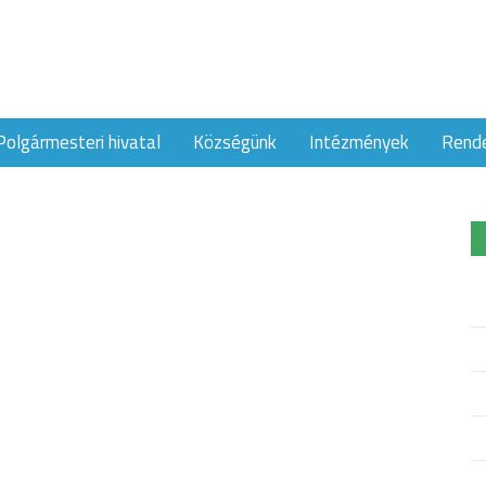
Polgármesteri hivatal
Községünk
Intézmények
Rend