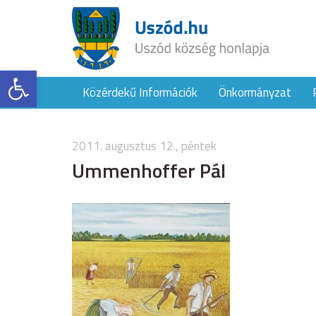
Eszköztár megnyitása
Közérdekű Információk
Önkormányzat
2011. augusztus 12., péntek
Ummenhoffer Pál