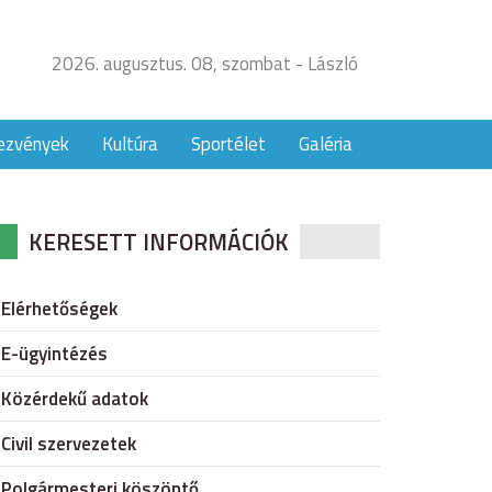
2026. augusztus. 08, szombat - László
ezvények
Kultúra
Sportélet
Galéria
KERESETT INFORMÁCIÓK
Elérhetőségek
E-ügyintézés
Közérdekű adatok
Civil szervezetek
Polgármesteri köszöntő