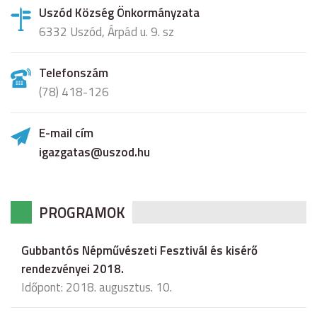
Uszód Község Önkormányzata
6332 Uszód, Árpád u. 9. sz
Telefonszám
(78) 418-126
E-mail cím
igazgatas@uszod.hu
PROGRAMOK
Gubbantós Népművészeti Fesztivál és kisérő
rendezvényei 2018.
Időpont: 2018. augusztus. 10.