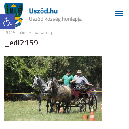
Eszköztár megnyitása
2015. július 5., vasárnap
_edi2159