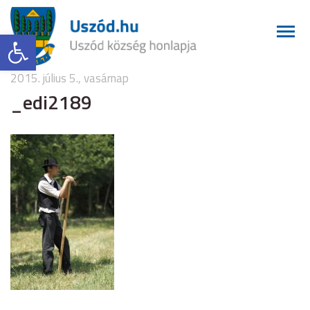
Eszköztár megnyitása
2015. július 5., vasárnap
_edi2189