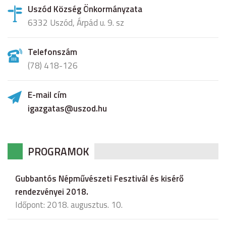
Uszód Község Önkormányzata
6332 Uszód, Árpád u. 9. sz
Telefonszám
(78) 418-126
E-mail cím
igazgatas@uszod.hu
PROGRAMOK
Gubbantós Népművészeti Fesztivál és kisérő
rendezvényei 2018.
Időpont: 2018. augusztus. 10.