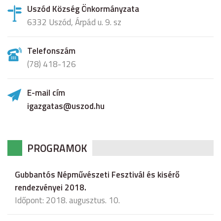
Uszód Község Önkormányzata
6332 Uszód, Árpád u. 9. sz
Telefonszám
(78) 418-126
E-mail cím
igazgatas@uszod.hu
PROGRAMOK
Gubbantós Népművészeti Fesztivál és kisérő
rendezvényei 2018.
Időpont: 2018. augusztus. 10.