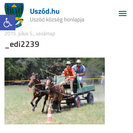
Eszköztár megnyitása
2015. július 5., vasárnap
_edi2239