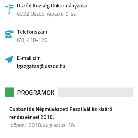
Uszód Község Önkormányzata
6332 Uszód, Árpád u. 9. sz
Telefonszám
(78) 418-126
E-mail cím
igazgatas@uszod.hu
PROGRAMOK
Gubbantós Népművészeti Fesztivál és kisérő
rendezvényei 2018.
Időpont: 2018. augusztus. 10.