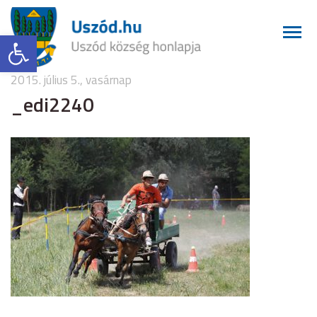
Eszköztár megnyitása
2015. július 5., vasárnap
_edi2240