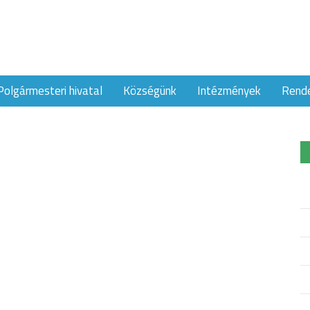
Polgármesteri hivatal
Községünk
Intézmények
Rend