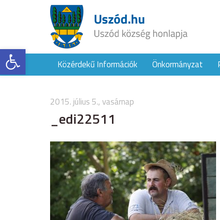
Eszköztár megnyitása
Közérdekű Információk
Önkormányzat
2015. július 5., vasárnap
_edi22511