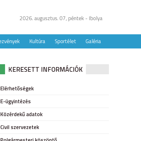
2026. augusztus. 07, péntek - Ibolya
ezvények
Kultúra
Sportélet
Galéria
KERESETT INFORMÁCIÓK
Elérhetőségek
E-ügyintézés
Közérdekű adatok
Civil szervezetek
Polgármesteri köszöntő