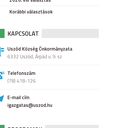
2026. évi választás
Korábbi választások
KAPCSOLAT
Uszód Község Önkormányzata
6332 Uszód, Árpád u. 9. sz
Telefonszám
(78) 418-126
E-mail cím
igazgatas@uszod.hu