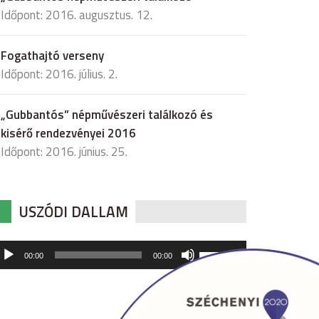
Időpont: 2016. augusztus. 12.
Fogathajtó verseny
Időpont: 2016. július. 2.
„Gubbantós” népművészeri találkozó és
kisérő rendezvényei 2016
Időpont: 2016. június. 25.
USZÓDI DALLAM
udió
A
00:00
00:00
hangerő
játszó
növeléséhez,
illetőleg
csökkentéséhez
a