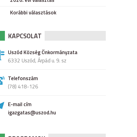
2026. évi választás
Korábbi választások
KAPCSOLAT
Uszód Község Önkormányzata
6332 Uszód, Árpád u. 9. sz
Telefonszám
(78) 418-126
E-mail cím
igazgatas@uszod.hu