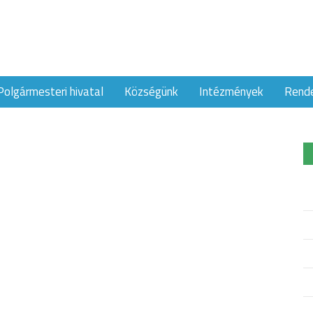
Polgármesteri hivatal
Községünk
Intézmények
Rend