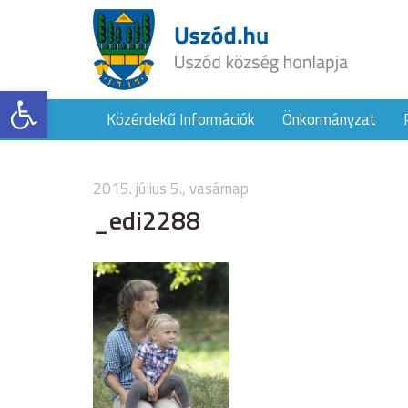
Eszköztár megnyitása
Közérdekű Információk
Önkormányzat
2015. július 5., vasárnap
_edi2288