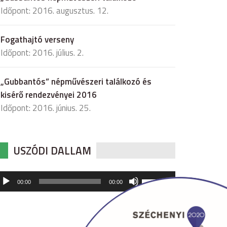
Időpont: 2016. augusztus. 12.
Fogathajtó verseny
Időpont: 2016. július. 2.
„Gubbantós” népművészeri találkozó és
kisérő rendezvényei 2016
Időpont: 2016. június. 25.
USZÓDI DALLAM
udió
A
00:00
00:00
hangerő
játszó
növeléséhez,
illetőleg
csökkentéséhez
a