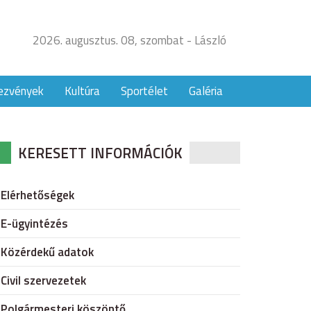
2026. augusztus. 08, szombat - László
ezvények
Kultúra
Sportélet
Galéria
KERESETT INFORMÁCIÓK
Elérhetőségek
E-ügyintézés
Közérdekű adatok
Civil szervezetek
Polgármesteri köszöntő