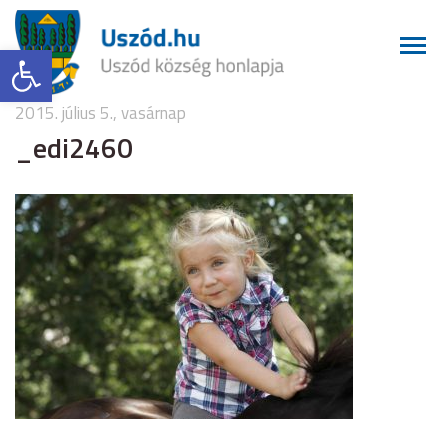
Eszköztár megnyitása
2015. július 5., vasárnap
_edi2460