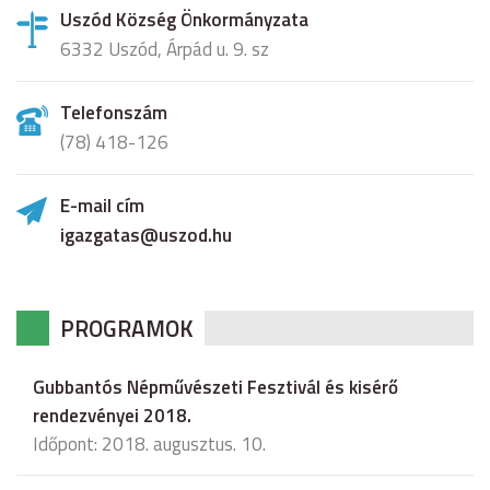
Uszód Község Önkormányzata
6332 Uszód, Árpád u. 9. sz
Telefonszám
(78) 418-126
E-mail cím
igazgatas@uszod.hu
PROGRAMOK
Gubbantós Népművészeti Fesztivál és kisérő
rendezvényei 2018.
Időpont: 2018. augusztus. 10.