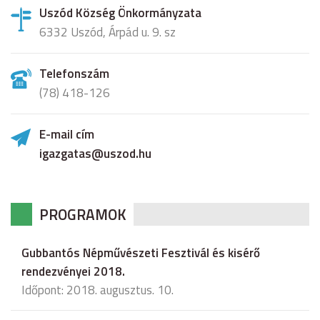
Uszód Község Önkormányzata
6332 Uszód, Árpád u. 9. sz
Telefonszám
(78) 418-126
E-mail cím
igazgatas@uszod.hu
PROGRAMOK
Gubbantós Népművészeti Fesztivál és kisérő
rendezvényei 2018.
Időpont: 2018. augusztus. 10.