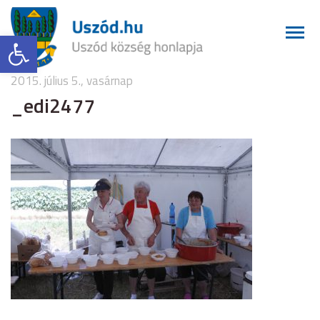
Eszköztár megnyitása
2015. július 5., vasárnap
_edi2477