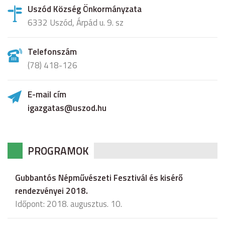
Uszód Község Önkormányzata
6332 Uszód, Árpád u. 9. sz
Telefonszám
(78) 418-126
E-mail cím
igazgatas@uszod.hu
PROGRAMOK
Gubbantós Népművészeti Fesztivál és kisérő
rendezvényei 2018.
Időpont: 2018. augusztus. 10.