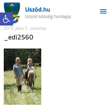
Eszköztár megnyitása
2015. július 5., vasárnap
_edi2560