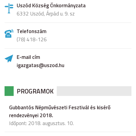
Uszód Község Önkormányzata
6332 Uszód, Árpád u. 9. sz
Telefonszám
(78) 418-126
E-mail cím
igazgatas@uszod.hu
PROGRAMOK
Gubbantós Népművészeti Fesztivál és kisérő
rendezvényei 2018.
Időpont: 2018. augusztus. 10.