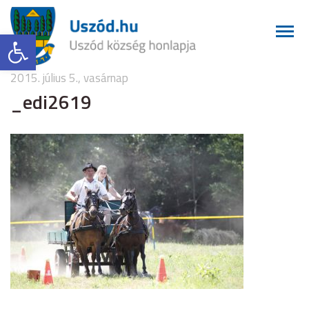
Eszköztár megnyitása
2015. július 5., vasárnap
_edi2619