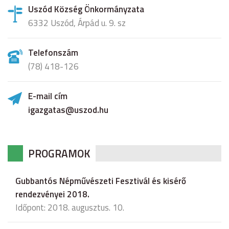
Uszód Község Önkormányzata
6332 Uszód, Árpád u. 9. sz
Telefonszám
(78) 418-126
E-mail cím
igazgatas@uszod.hu
PROGRAMOK
Gubbantós Népművészeti Fesztivál és kisérő
rendezvényei 2018.
Időpont: 2018. augusztus. 10.