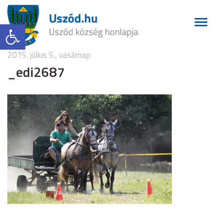
Eszköztár megnyitása
2015. július 5., vasárnap
_edi2687