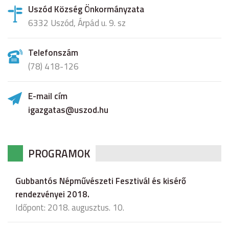
Uszód Község Önkormányzata
6332 Uszód, Árpád u. 9. sz
Telefonszám
(78) 418-126
E-mail cím
igazgatas@uszod.hu
PROGRAMOK
Gubbantós Népművészeti Fesztivál és kisérő
rendezvényei 2018.
Időpont: 2018. augusztus. 10.