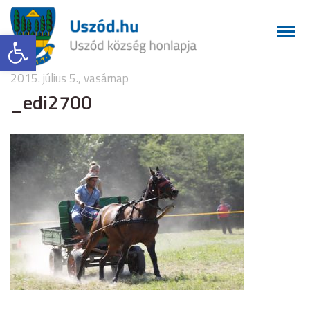
Eszköztár megnyitása
2015. július 5., vasárnap
_edi2700