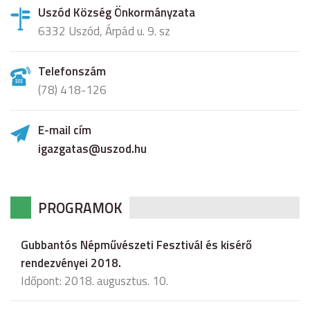
Uszód Község Önkormányzata
6332 Uszód, Árpád u. 9. sz
Telefonszám
(78) 418-126
E-mail cím
igazgatas@uszod.hu
PROGRAMOK
Gubbantós Népművészeti Fesztivál és kisérő
rendezvényei 2018.
Időpont: 2018. augusztus. 10.