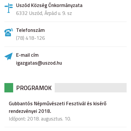
Uszód Község Önkormányzata
6332 Uszód, Árpád u. 9. sz
Telefonszám
(78) 418-126
E-mail cím
igazgatas@uszod.hu
PROGRAMOK
Gubbantós Népművészeti Fesztivál és kisérő
rendezvényei 2018.
Időpont: 2018. augusztus. 10.