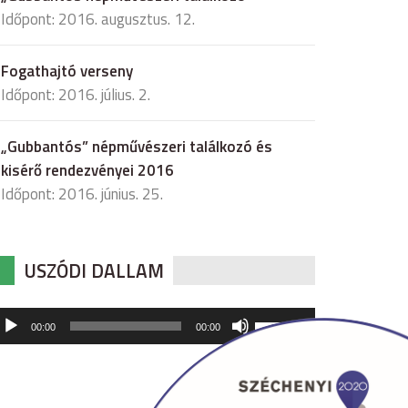
Időpont: 2016. augusztus. 12.
Fogathajtó verseny
Időpont: 2016. július. 2.
„Gubbantós” népművészeri találkozó és
kisérő rendezvényei 2016
Időpont: 2016. június. 25.
USZÓDI DALLAM
udió
A
00:00
00:00
hangerő
játszó
növeléséhez,
illetőleg
csökkentéséhez
a