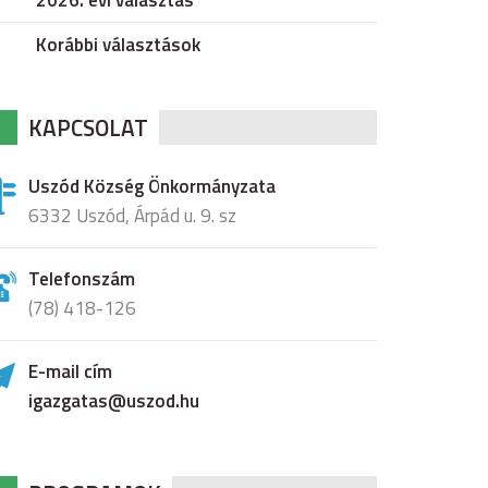
2026. évi választás
Korábbi választások
KAPCSOLAT
Uszód Község Önkormányzata
6332 Uszód, Árpád u. 9. sz
Telefonszám
(78) 418-126
E-mail cím
igazgatas@uszod.hu