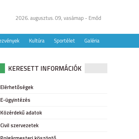
2026. augusztus. 09, vasárnap - Emőd
ezvények
Kultúra
Sportélet
Galéria
KERESETT INFORMÁCIÓK
Elérhetőségek
E-ügyintézés
Közérdekű adatok
Civil szervezetek
Polgármesteri köszöntő