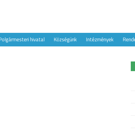
Polgármesteri hivatal
Községünk
Intézmények
Rend