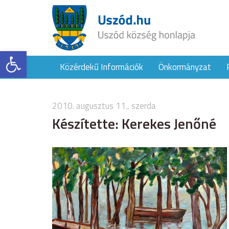
Eszköztár megnyitása
Közérdekű Információk
Önkormányzat
2010. augusztus 11., szerda
Készítette: Kerekes Jenőné