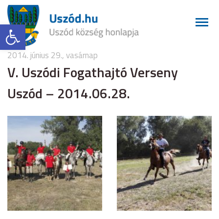
Eszköztár megnyitása
2014. június 29., vasárnap
V. Uszódi Fogathajtó Verseny
Uszód – 2014.06.28.