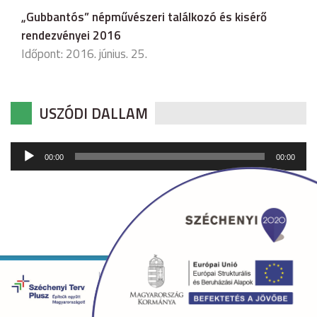
„Gubbantós” népművészeri találkozó és kisérő
rendezvényei 2016
Időpont: 2016. június. 25.
USZÓDI DALLAM
Audió
00:00
00:00
lejátszó
Copyright © 2026 uszod.hu Minden jog fenntartva. •
Készítette:
fridrik.me