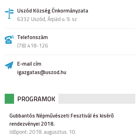
Uszód Község Önkormányzata
6332 Uszód, Árpád u. 9. sz
Telefonszám
(78) 418-126
E-mail cím
igazgatas@uszod.hu
PROGRAMOK
Gubbantós Népművészeti Fesztivál és kisérő
rendezvényei 2018.
Időpont: 2018. augusztus. 10.