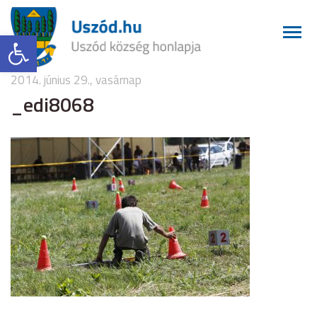
Eszköztár megnyitása
2014. június 29., vasárnap
_edi8068