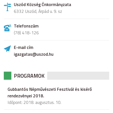
Uszód Község Önkormányzata
6332 Uszód, Árpád u. 9. sz
Telefonszám
(78) 418-126
E-mail cím
igazgatas@uszod.hu
PROGRAMOK
Gubbantós Népművészeti Fesztivál és kisérő
rendezvényei 2018.
Időpont: 2018. augusztus. 10.