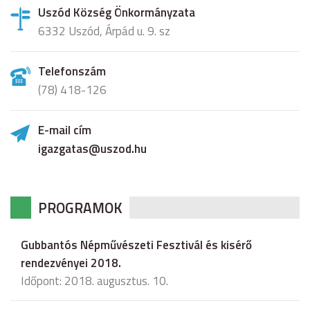
Uszód Község Önkormányzata
6332 Uszód, Árpád u. 9. sz
Telefonszám
(78) 418-126
E-mail cím
igazgatas@uszod.hu
PROGRAMOK
Gubbantós Népművészeti Fesztivál és kisérő
rendezvényei 2018.
Időpont: 2018. augusztus. 10.