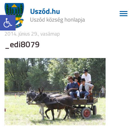
Eszköztár megnyitása
2014. június 29., vasárnap
_edi8079