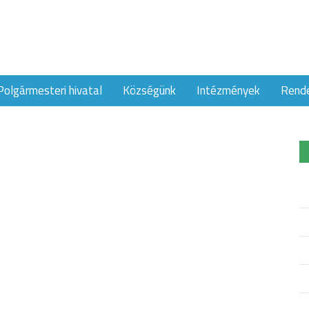
Polgármesteri hivatal
Községünk
Intézmények
Rend