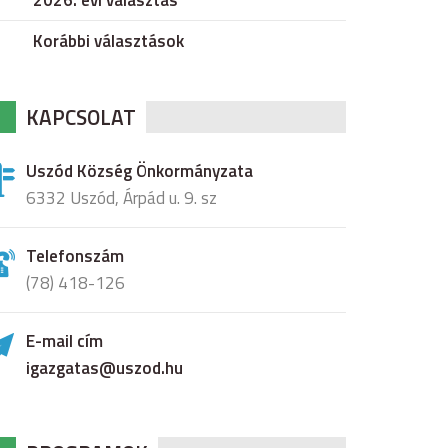
2026. évi választás
Korábbi választások
KAPCSOLAT
Uszód Község Önkormányzata
6332 Uszód, Árpád u. 9. sz
Telefonszám
(78) 418-126
E-mail cím
igazgatas@uszod.hu