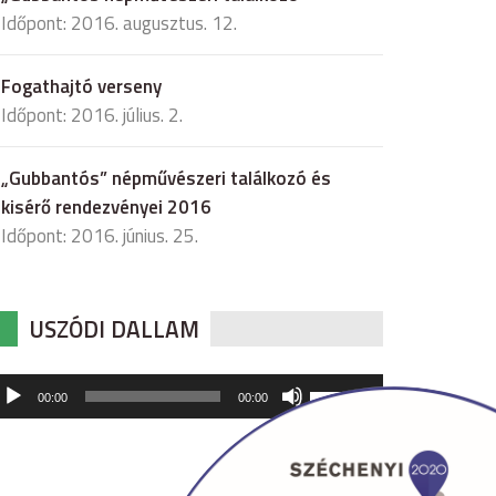
Időpont: 2016. augusztus. 12.
Fogathajtó verseny
Időpont: 2016. július. 2.
„Gubbantós” népművészeri találkozó és
kisérő rendezvényei 2016
Időpont: 2016. június. 25.
USZÓDI DALLAM
udió
A
00:00
00:00
hangerő
játszó
növeléséhez,
illetőleg
csökkentéséhez
a