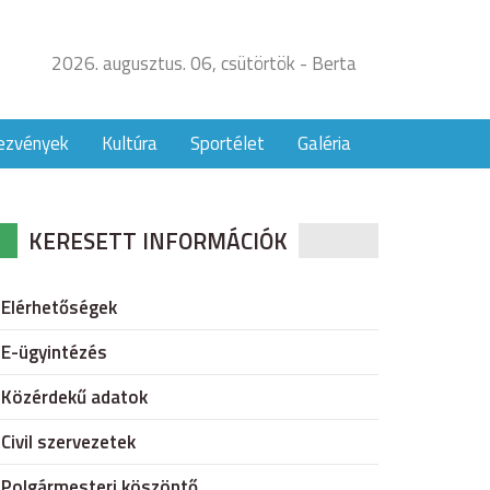
2026. augusztus. 06, csütörtök - Berta
ezvények
Kultúra
Sportélet
Galéria
KERESETT INFORMÁCIÓK
Elérhetőségek
E-ügyintézés
Közérdekű adatok
Civil szervezetek
Polgármesteri köszöntő