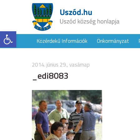
Eszköztár megnyitása
Közérdekű Információk
Önkormányzat
2014. június 29., vasárnap
_edi8083