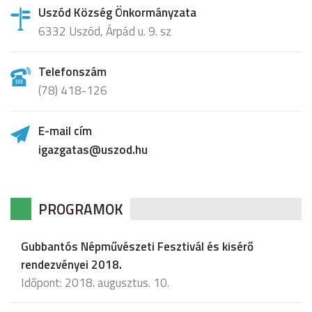
Uszód Község Önkormányzata
6332 Uszód, Árpád u. 9. sz
Telefonszám
(78) 418-126
E-mail cím
igazgatas@uszod.hu
PROGRAMOK
Gubbantós Népművészeti Fesztivál és kisérő
rendezvényei 2018.
Időpont: 2018. augusztus. 10.