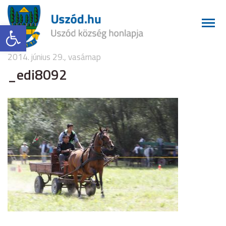
Eszköztár megnyitása
2014. június 29., vasárnap
_edi8092