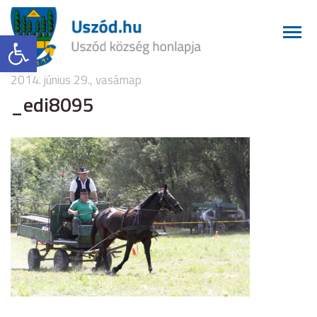
Eszköztár megnyitása
2014. június 29., vasárnap
_edi8095