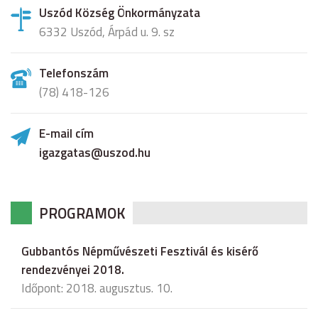
Uszód Község Önkormányzata
6332 Uszód, Árpád u. 9. sz
Telefonszám
(78) 418-126
E-mail cím
igazgatas@uszod.hu
PROGRAMOK
Gubbantós Népművészeti Fesztivál és kisérő
rendezvényei 2018.
Időpont: 2018. augusztus. 10.