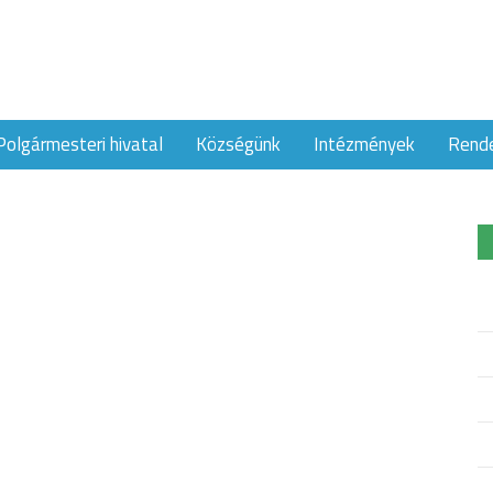
Polgármesteri hivatal
Községünk
Intézmények
Rend