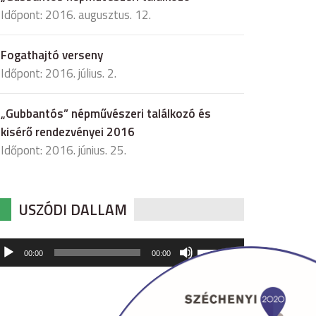
Időpont: 2016. augusztus. 12.
Fogathajtó verseny
Időpont: 2016. július. 2.
„Gubbantós” népművészeri találkozó és
kisérő rendezvényei 2016
Időpont: 2016. június. 25.
USZÓDI DALLAM
udió
A
00:00
00:00
hangerő
játszó
növeléséhez,
illetőleg
csökkentéséhez
a