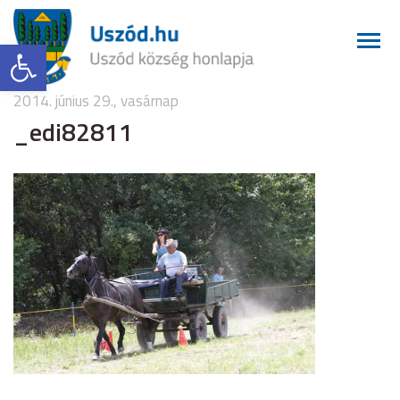
Eszköztár megnyitása
2014. június 29., vasárnap
_edi82811