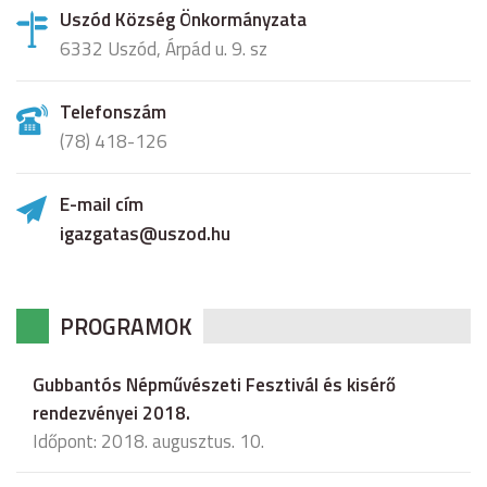
Uszód Község Önkormányzata
6332 Uszód, Árpád u. 9. sz
Telefonszám
(78) 418-126
E-mail cím
igazgatas@uszod.hu
PROGRAMOK
Gubbantós Népművészeti Fesztivál és kisérő
rendezvényei 2018.
Időpont: 2018. augusztus. 10.