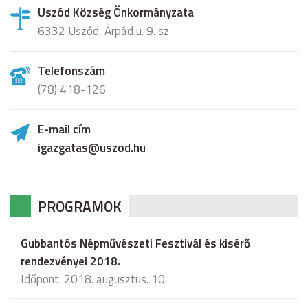
Uszód Község Önkormányzata
6332 Uszód, Árpád u. 9. sz
Telefonszám
(78) 418-126
E-mail cím
igazgatas@uszod.hu
PROGRAMOK
Gubbantós Népművészeti Fesztivál és kisérő
rendezvényei 2018.
Időpont: 2018. augusztus. 10.