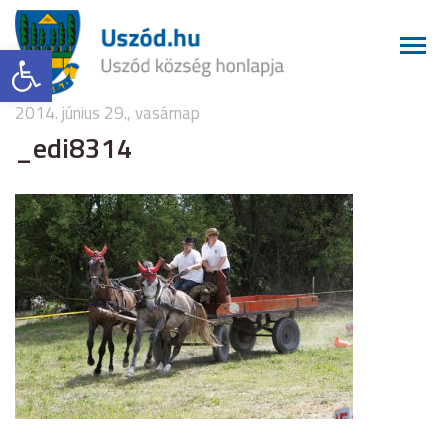
Eszköztár megnyitása
2014. június 29., vasárnap
_edi8314