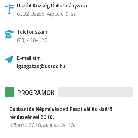
Uszód Község Önkormányzata
6332 Uszód, Árpád u. 9. sz
Telefonszám
(78) 418-126
E-mail cím
igazgatas@uszod.hu
PROGRAMOK
Gubbantós Népművészeti Fesztivál és kisérő
rendezvényei 2018.
Időpont: 2018. augusztus. 10.