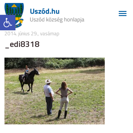
Eszköztár megnyitása
2014. június 29., vasárnap
_edi8318