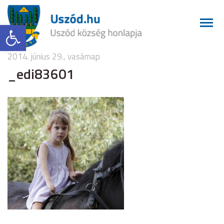
Eszköztár megnyitása
2014. június 29., vasárnap
_edi83601