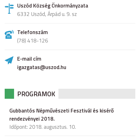
Uszód Község Önkormányzata
6332 Uszód, Árpád u. 9. sz
Telefonszám
(78) 418-126
E-mail cím
igazgatas@uszod.hu
PROGRAMOK
Gubbantós Népművészeti Fesztivál és kisérő
rendezvényei 2018.
Időpont: 2018. augusztus. 10.